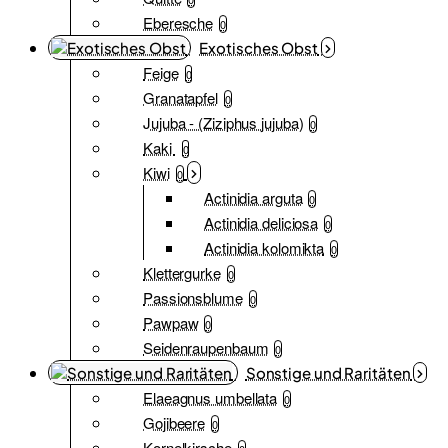
Eberesche
0
Exotisches Obst
Feige
0
Granatapfel
0
Jujuba - (Ziziphus jujuba)
0
Kaki
0
Kiwi
0
Actinidia arguta
0
Actinidia deliciosa
0
Actinidia kolomikta
0
Klettergurke
0
Passionsblume
0
Pawpaw
0
Seidenraupenbaum
0
Sonstige und Raritäten
Elaeagnus umbellata
0
Gojibeere
0
Kornelkirsche