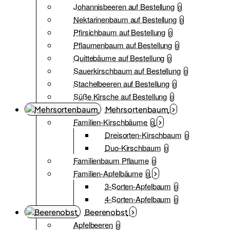
Johannisbeeren auf Bestellung
0
Nektarinenbaum auf Bestellung
0
Pfirsichbaum auf Bestellung
0
Pflaumenbaum auf Bestellung
0
Quittebäume auf Bestellung
0
Sauerkirschbaum auf Bestellung
0
Stachelbeeren auf Bestellung
0
Süße Kirsche auf Bestellung
0
Mehrsortenbaum
Familien-Kirschbäume
0
Dreisorten-Kirschbaum
0
Duo-Kirschbaum
0
Familienbaum Pflaume
0
Familien-Apfelbäume
0
3-Sorten-Apfelbaum
0
4-Sorten-Apfelbaum
0
Beerenobst
Apfelbeeren
0