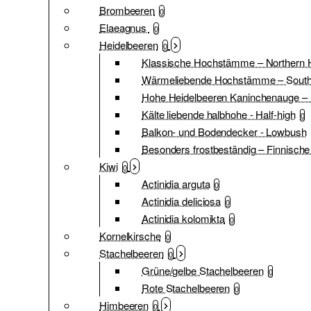
Brombeeren
0
Elaeagnus
0
Heidelbeeren
0
Klassische Hochstämme – Northern 
Wärmeliebende Hochstämme – South
Hohe Heidelbeeren Kaninchenauge – 
Kälte liebende halbhohe - Half-high
0
Balkon- und Bodendecker - Lowbush
Besonders frostbeständig – Finnische
Kiwi
0
Actinidia arguta
0
Actinidia deliciosa
0
Actinidia kolomikta
0
Kornelkirsche
0
Stachelbeeren
0
Grüne/gelbe Stachelbeeren
0
Rote Stachelbeeren
0
Himbeeren
0