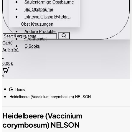
Säulenförmige Obstbäume
Bio-Obstbäume
Interspezifische Hybride -
Obst Kreuzungen
Andere Produkte
Search
Großhandel
entire
Cart
0
store...
E-Books
Artikel(s)
-
0.00€
0
home
Heidelbeere (Vaccinium corymbosum) NELSON
Heidelbeere (Vaccinium
corymbosum) NELSON