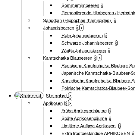
Sommerhimbeeren
0
Remontierende Himbeeren / Herbsth
Sanddorn (Hippophae rhamnoides)
0
Johannisbeeren
0
Rote Johannisbeeren
0
Schwarze Johannisbeeren
0
Weiße Johannisbeeren
0
Kamtschatka Blaubeeren
0
Russische Kamtschatka-Blaubeer-So
Japanische Kamtschatka-Blaubeer-So
Kanadische Kamtschatka-Blaubeer-S
Polnische Kamtschatka-Blaubeer-Sor
Steinobst
Aprikosen
0
Frühe Aprikosenbäume
0
Späte Aprikosenbäume
0
Limitierte Auflage Aprikosen
0
Extra frostbeständige APRIKOSEN
0