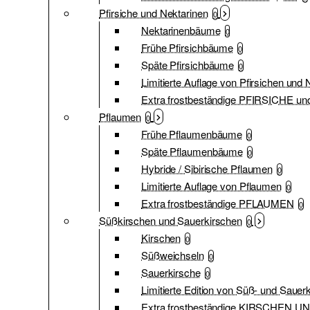
Pfirsiche und Nektarinen
0
Nektarinenbäume
0
Frühe Pfirsichbäume
0
Späte Pfirsichbäume
0
Limitierte Auflage von Pfirsichen und 
Extra frostbeständige PFIRSICHE 
Pflaumen
0
Frühe Pflaumenbäume
0
Späte Pflaumenbäume
0
Hybride / Sibirische Pflaumen
0
Limitierte Auflage von Pflaumen
0
Extra frostbeständige PFLAUMEN
0
Süßkirschen und Sauerkirschen
0
Kirschen
0
Süßweichseln
0
Sauerkirsche
0
Limitierte Edition von Süß- und Sauer
Extra frostbeständige KIRSCHEN