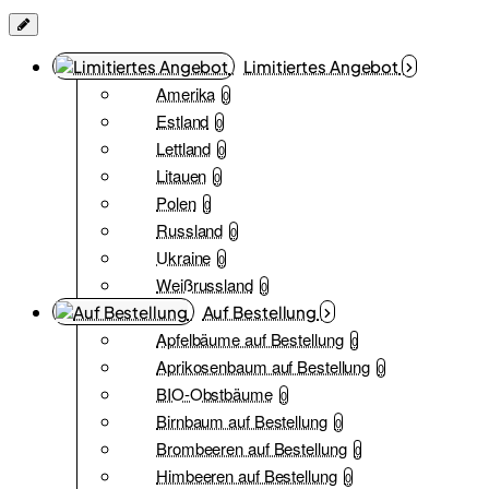
Limitiertes Angebot
Amerika
0
Estland
0
Lettland
0
Litauen
0
Polen
0
Russland
0
Ukraine
0
Weißrussland
0
Auf Bestellung
Apfelbäume auf Bestellung
0
Aprikosenbaum auf Bestellung
0
BIO-Obstbäume
0
Birnbaum auf Bestellung
0
Brombeeren auf Bestellung
0
Himbeeren auf Bestellung
0