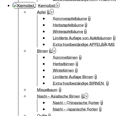
Kernobst
Apfel
0
Sommerapfelbäume
0
Herbstapfelbäume
0
Winterapfelbäume
0
Limitierte Auflage von Apfelbäumen
0
Extra frostbeständige APFELBÄUME
Birnen
0
Sommerbirnen
0
Herbstbirnen
0
Winterbirnen
0
Limitierte Auflage Birnen
0
Extra frostbeständige BIRNEN
0
Mispelbaum
0
Nashi – Asiatische Birnen
0
Nashi – Chinesische Sorten
0
Nashi – Japanische Sorten
0
Quitte
0