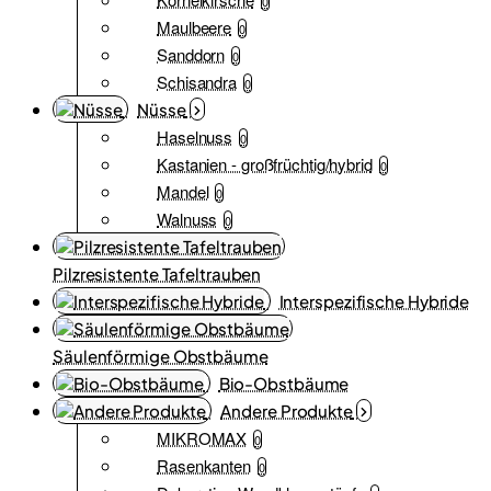
0
Maulbeere
0
Sanddorn
0
Schisandra
0
Nüsse
Haselnuss
0
Kastanien - großfrüchtig/hybrid
0
Mandel
0
Walnuss
0
Pilzresistente Tafeltrauben
Interspezifische Hybride
Säulenförmige Obstbäume
Bio-Obstbäume
Andere Produkte
MIKROMAX
0
Rasenkanten
0