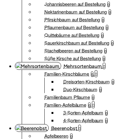
Johannisbeeren auf Bestellung
0
Nektarinenbaum auf Bestellung
0
Pfirsichbaum auf Bestellung
0
Pflaumenbaum auf Bestellung
0
Quittebäume auf Bestellung
0
Sauerkirschbaum auf Bestellung
0
Stachelbeeren auf Bestellung
0
Süße Kirsche auf Bestellung
0
Mehrsortenbaum
Familien-Kirschbäume
0
Dreisorten-Kirschbaum
0
Duo-Kirschbaum
0
Familienbaum Pflaume
0
Familien-Apfelbäume
0
3-Sorten-Apfelbaum
0
4-Sorten-Apfelbaum
0
Beerenobst
Apfelbeeren
0