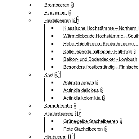
Brombeeren
0
Elaeagnus
0
Heidelbeeren
0
Klassische Hochstämme – Northern 
Wärmeliebende Hochstämme – South
Hohe Heidelbeeren Kaninchenauge – 
Kälte liebende halbhohe - Half-high
0
Balkon- und Bodendecker - Lowbush
Besonders frostbeständig – Finnische
Kiwi
0
Actinidia arguta
0
Actinidia deliciosa
0
Actinidia kolomikta
0
Kornelkirsche
0
Stachelbeeren
0
Grüne/gelbe Stachelbeeren
0
Rote Stachelbeeren
0
Himbeeren
0