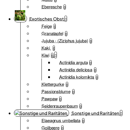
Eberesche
0
Exotisches Obst
Feige
0
Granatapfel
0
Jujuba - (Ziziphus jujuba)
0
Kaki
0
Kiwi
0
Actinidia arguta
0
Actinidia deliciosa
0
Actinidia kolomikta
0
Klettergurke
0
Passionsblume
0
Pawpaw
0
Seidenraupenbaum
0
Sonstige und Raritäten
Elaeagnus umbellata
0
Gojibeere
0