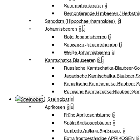
Sommerhimbeeren
0
Remontierende Himbeeren / Herbsth
Sanddorn (Hippophae rhamnoides)
0
Johannisbeeren
0
Rote Johannisbeeren
0
Schwarze Johannisbeeren
0
Weiße Johannisbeeren
0
Kamtschatka Blaubeeren
0
Russische Kamtschatka-Blaubeer-So
Japanische Kamtschatka-Blaubeer-So
Kanadische Kamtschatka-Blaubeer-S
Polnische Kamtschatka-Blaubeer-Sor
Steinobst
Aprikosen
0
Frühe Aprikosenbäume
0
Späte Aprikosenbäume
0
Limitierte Auflage Aprikosen
0
Extra frostbeständige APRIKOSEN
0