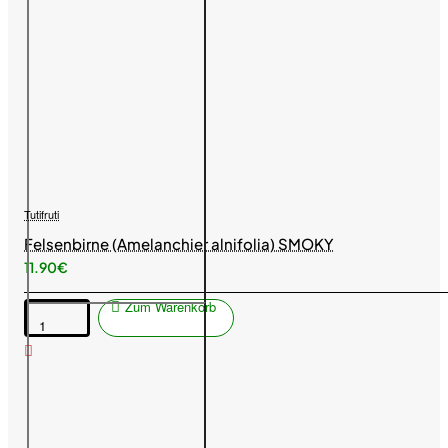
Tutifruti
Felsenbirne (Amelanchier alnifolia) SMOKY
11.90€
Zum Warenkorb
Felsenbirne
(Amelanchier
alnifolia)
SMOKY