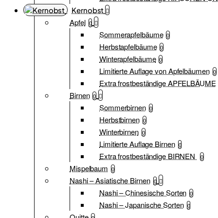
Kernobst
Apfel
0
Sommerapfelbäume
0
Herbstapfelbäume
0
Winterapfelbäume
0
Limitierte Auflage von Apfelbäumen
0
Extra frostbeständige APFELBÄUME
Birnen
0
Sommerbirnen
0
Herbstbirnen
0
Winterbirnen
0
Limitierte Auflage Birnen
0
Extra frostbeständige BIRNEN
0
Mispelbaum
0
Nashi – Asiatische Birnen
0
Nashi – Chinesische Sorten
0
Nashi – Japanische Sorten
0
Quitte
0