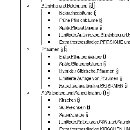
Pfirsiche und Nektarinen
0
Nektarinenbäume
0
Frühe Pfirsichbäume
0
Späte Pfirsichbäume
0
Limitierte Auflage von Pfirsichen und 
Extra frostbeständige PFIRSICHE 
Pflaumen
0
Frühe Pflaumenbäume
0
Späte Pflaumenbäume
0
Hybride / Sibirische Pflaumen
0
Limitierte Auflage von Pflaumen
0
Extra frostbeständige PFLAUMEN
0
Süßkirschen und Sauerkirschen
0
Kirschen
0
Süßweichseln
0
Sauerkirsche
0
Limitierte Edition von Süß- und Sauer
Extra frostbeständige KIRSCHEN