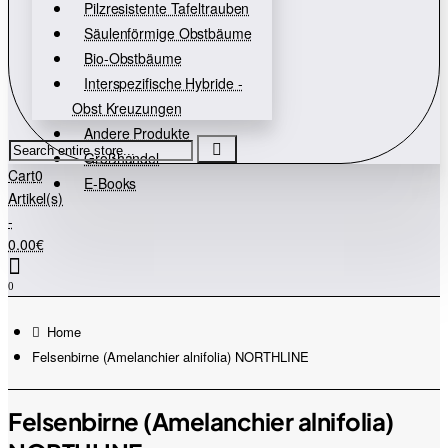
Pilzresistente Tafeltrauben
Säulenförmige Obstbäume
Bio-Obstbäume
Interspezifische Hybride -
Obst Kreuzungen
Andere Produkte
Search
Großhandel
entire
Cart
0
store...
E-Books
Artikel(s)
-
0.00€
0
home
Felsenbirne (Amelanchier alnifolia) NORTHLINE
Felsenbirne (Amelanchier alnifolia)