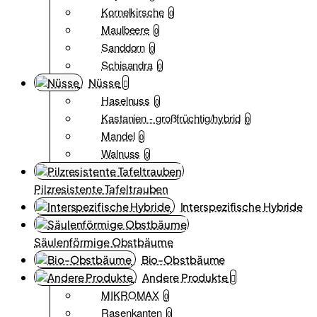
Kornelkirsche
0
Maulbeere
0
Sanddorn
0
Schisandra
0
Nüsse
Haselnuss
0
Kastanien - großfrüchtig/hybrid
0
Mandel
0
Walnuss
0
Pilzresistente Tafeltrauben
Interspezifische Hybride
Säulenförmige Obstbäume
Bio-Obstbäume
Andere Produkte
MIKROMAX
0
Rasenkanten
0