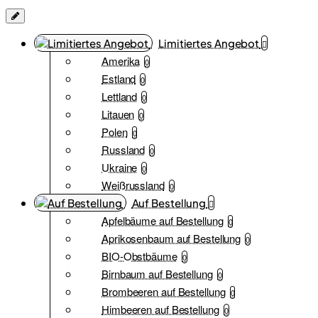
Limitiertes Angebot
Amerika
0
Estland
0
Lettland
0
Litauen
0
Polen
0
Russland
0
Ukraine
0
Weißrussland
0
Auf Bestellung
Apfelbäume auf Bestellung
0
Aprikosenbaum auf Bestellung
0
BIO-Obstbäume
0
Birnbaum auf Bestellung
0
Brombeeren auf Bestellung
0
Himbeeren auf Bestellung
0